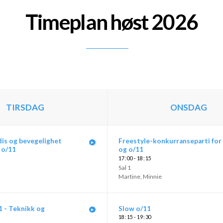
Timeplan høst 2026
TIRSDAG
ONSDAG
is og bevegelighet
Freestyle-konkurranseparti for
 o/11
og o/11
17
00 - 18
15
Sal 1
Martine
,
Minnie
1 - Teknikk og
Slow o/11
18
15 - 19
30