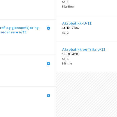
Sal 1
Martine
Akrobatikk-U/11
grafi og gjennomkjøring
18
15 - 19
00
nsedansere o/11
Sal 2
Akrobatikk og Triks o/11
19
30 - 20
00
Sal 1
Minnie