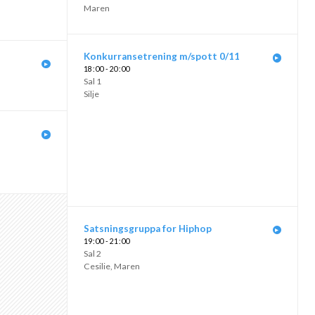
Maren
Konkurransetrening m/spott 0/11
18
00 - 20
00
Sal 1
Silje
Satsningsgruppa for Hiphop
19
00 - 21
00
Sal 2
Cesilie
,
Maren