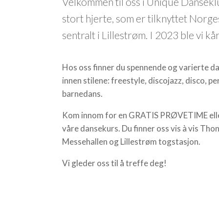
Velkommen til oss i Unique Danseklu
stort hjerte, som er tilknyttet Norg
sentralt i Lillestrøm. I 2023 ble vi 
Hos oss finner du spennende og varierte dan
innen stilene: freestyle, discojazz, disco, p
barnedans.
Kom innom for en GRATIS PRØVETIME eller 
våre dansekurs. Du finner oss vis à vis Tho
Messehallen og Lillestrøm togstasjon.
Vi gleder oss til å treffe deg!