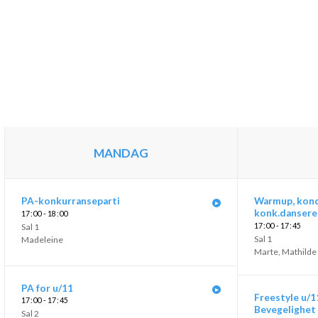
MANDAG
PA-konkurranseparti
Warmup, kond
konk.dansere
17
00 - 18
00
Sal 1
17
00 - 17
45
Sal 1
Madeleine
Marte
,
Mathilde
PA for u/11
Freestyle u/1
17
00 - 17
45
Bevegelighet
Sal 2