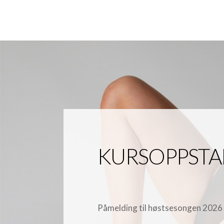
KURSOPPSTA
Påmelding til høstsesongen 202