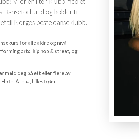
bb! Vi er en liten klubb med et
es Danseforbund og holder til
kåret til Norges beste danseklubb.
sekurs for alle aldre og nivå
erforming arts, hip hop & street, og
meld deg på ett eller flere av
n Hotel Arena, Lillestrøm