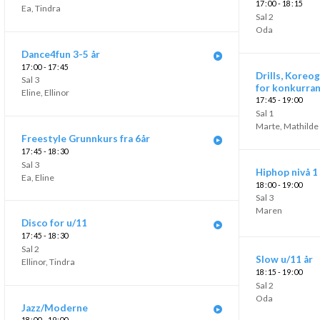
17
00 - 18
15
Ea
,
Tindra
Sal 2
Oda
Dance4fun 3-5 år
17
00 - 17
45
Drills, Koreo
Sal 3
for konkurra
Eline
,
Ellinor
17
45 - 19
00
Sal 1
Marte
,
Mathilde
Freestyle Grunnkurs fra 6år
17
45 - 18
30
Sal 3
Hiphop nivå 1
Ea
,
Eline
18
00 - 19
00
Sal 3
Maren
Disco for u/11
17
45 - 18
30
Sal 2
Slow u/11 år
Ellinor
,
Tindra
18
15 - 19
00
Sal 2
Oda
Jazz/Moderne