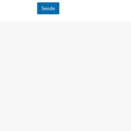
g
Sende
*