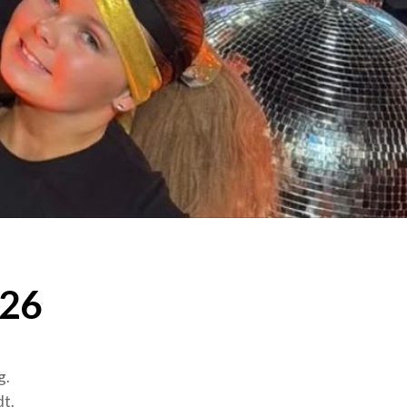
026
g.
dt.