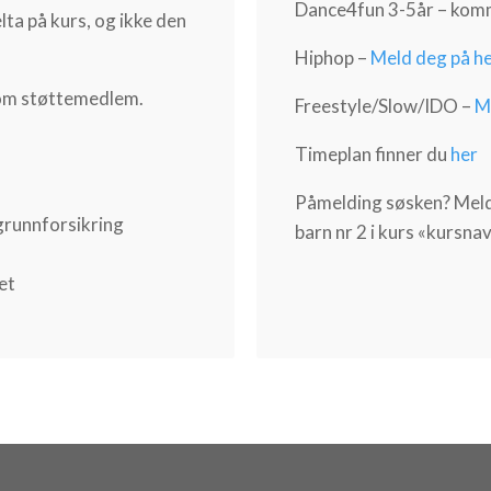
Dance4fun 3-5år – kom
a på kurs, og ikke den
Hiphop –
Meld deg på h
 som støttemedlem.
Freestyle/Slow/IDO –
M
Timeplan finner du
her
Påmelding søsken? Meld p
grunnforsikring
barn nr 2 i kurs «kursna
et