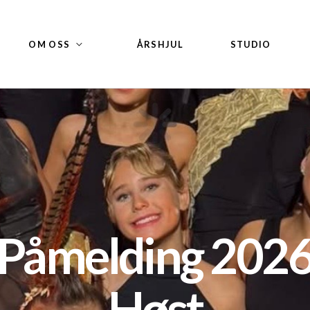
OM OSS
ÅRSHJUL
STUDIO
Påmelding 202
Høst