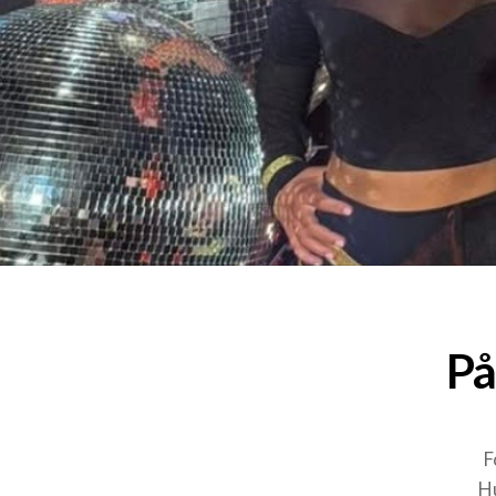
På
F
Hu