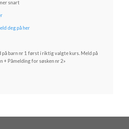
mer snart
er
eld deg på her
å barn nr 1 først i riktig valgte kurs. Meld på
vn + Påmelding for søsken nr 2»