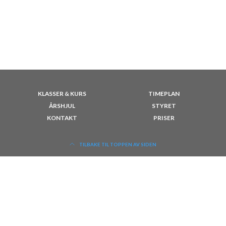
KLASSER & KURS
TIMEPLAN
ÅRSHJUL
STYRET
KONTAKT
PRISER
TILBAKE TIL TOPPEN AV SIDEN
Facebook
Instagram
YouTube
Velkommen til oss i Unique Danseklubb! Vi er en liten klubb med et stort hjerte, som er
tilknyttet Norges Danseforbund og holder til sentralt i Lillestrøm. I 2023 ble vi kåret til
Norges beste danseklubb.