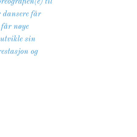
eografien(e) til
r dansere får
 får nøye
utvikle sin
restasjon og