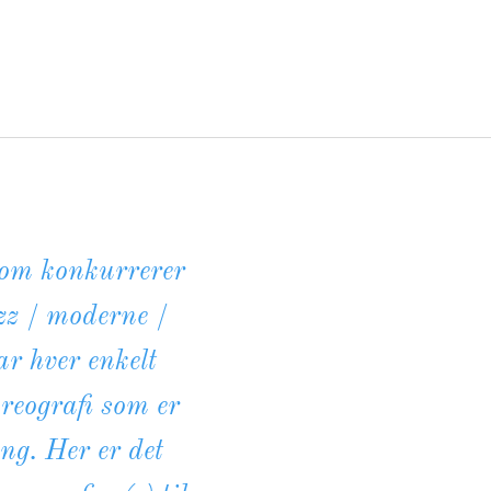
 som konkurrerer
zz / moderne /
ar hver enkelt
reografi som er
ang. Her er det