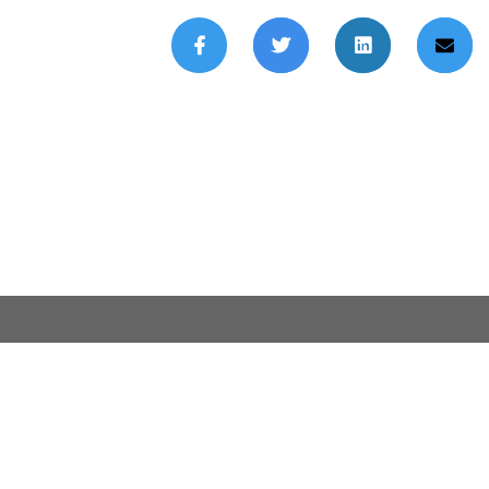
TILBAKE TIL TOPPEN AV SIDEN
PRISER
Lillestrøm | Orgnr
Design og utvikling av
Red Orange Technologies