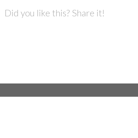
Did you like this? Share it!
KLASSER & KURS
TIMEPLAN
ÅRSHJ
Facebook
Instagram
YouTube
Velkommen til oss