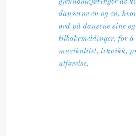
gjennomkjøringer av kor
danserne én og én, hvo
øvd på dansene sine og
tilbakemeldinger, for å 
musikalitet, teknikk, p
utførelse.