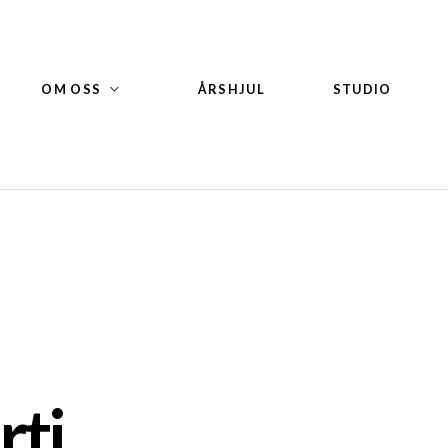
OM OSS
ÅRSHJUL
STUDIO
rti