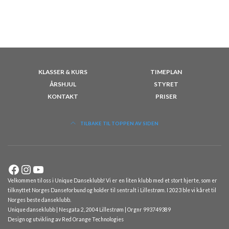
KLASSER & KURS
TIMEPLAN
ÅRSHJUL
STYRET
KONTAKT
PRISER
TILBAKE TIL TOPPEN AV SIDEN
Facebook
Instagram
YouTube
Velkommen til oss i Unique Danseklubb! Vi er en liten klubb med et stort hjerte, som er
tilknyttet Norges Danseforbund og holder til sentralt i Lillestrøm. I 2023 ble vi kåret til
Norges beste danseklubb.
Unique danseklubb | Nesgata 2, 2004 Lillestrøm | Orgnr 993749389
Design og utvikling av
Red Orange Technologies