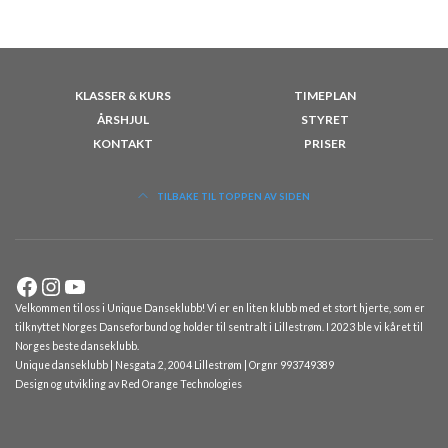
KLASSER & KURS
TIMEPLAN
ÅRSHJUL
STYRET
KONTAKT
PRISER
TILBAKE TIL TOPPEN AV SIDEN
Facebook
Instagram
YouTube
Velkommen til oss i Unique Danseklubb! Vi er en liten klubb med et stort hjerte, som er
tilknyttet Norges Danseforbund og holder til sentralt i Lillestrøm. I 2023 ble vi kåret til
Norges beste danseklubb.
Unique danseklubb | Nesgata 2, 2004 Lillestrøm | Orgnr 993749389
Design og utvikling av
Red Orange Technologies