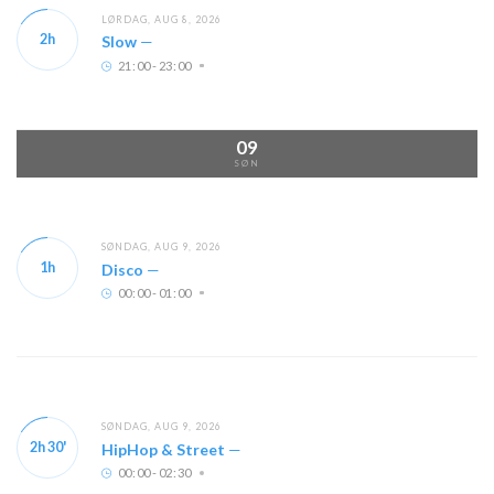
LØRDAG, AUG 8, 2026
2h
Slow
—
21
:
00 - 23
:
00
09
SØN
SØNDAG, AUG 9, 2026
1h
Disco
—
00
:
00 - 01
:
00
SØNDAG, AUG 9, 2026
2h 30'
HipHop & Street
—
00
:
00 - 02
:
30