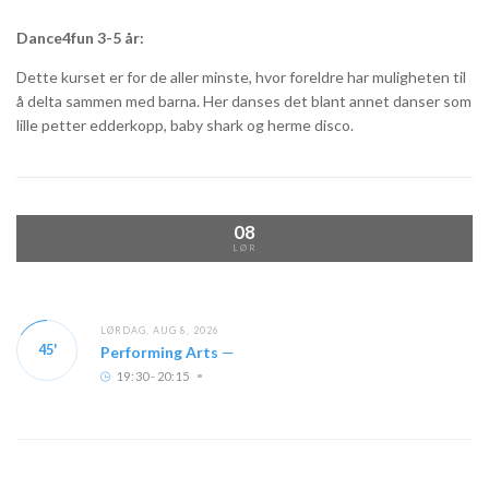
Dance4fun 3-5 år:
Dette kurset er for de aller minste, hvor foreldre har muligheten til
å delta sammen med barna. Her danses det blant annet danser som
lille petter edderkopp, baby shark og herme disco.
08
LØR
LØRDAG, AUG 8, 2026
45'
Performing Arts
—
19
:
30 - 20
:
15